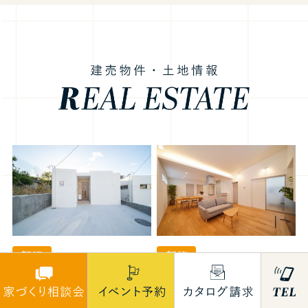
新築
新築
【うるま市赤野南6号
【うるま市赤野南5号
地】4,500万円 建物24
地】4,580万円 建物24