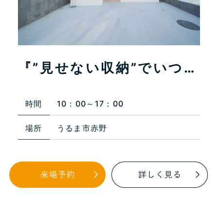
見せない収納”でいつで
モデル
れいな平屋』
介いた
リゾデザイ
10：00～17：00
じっくりご
ので、是非
うるま市赤野
時間
★
場所
沖
価格
ー