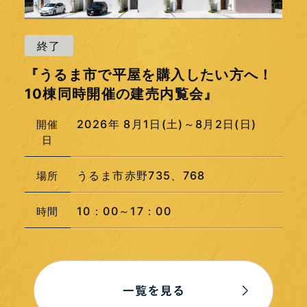
受付中
ま市で平屋を購入したい方へ！
【完成
同時開催の建売内覧会』
LDK
2026年 8月1日(土)～8月2日(日)
開催
日
うるま市赤野735、768
場所
10：00～17：00
時間