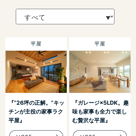
平屋
平屋
『”26坪の正解。”キッ
『ガレージ×5LDK。趣
チンが主役の家事ラク
味も家事も全力で楽し
平屋』
む贅沢な平屋』