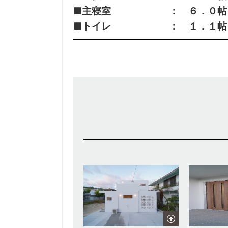
■主寝室 ： ６．０帖
■トイレ ： １．１帖 