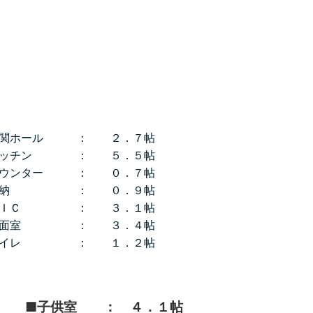
玄関ホール ： ２．７帖
キッチン ： ５．５帖
ウンター ： ０．７帖
■収納 ： ０．９帖
ＦＩＣ ： ３．１帖
■洗面室 ： ３．４帖
トイレ ： １．２帖
 ■子供室 ： ４．１帖