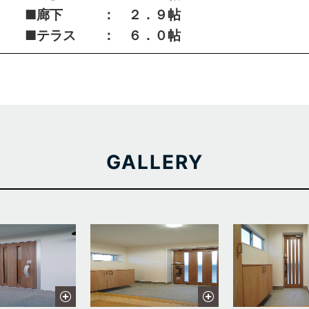
 ■廊下 ： ２．９帖
■テラス ： ６．０帖
GALLERY