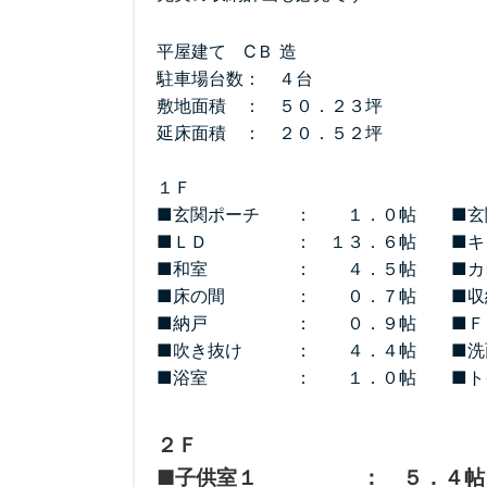
平屋建て CＢ 造
駐車場台数： ４台
敷地面積 ： ５０．２３坪
延床面積 ： ２０．５２坪
１Ｆ
■玄関ポーチ ： １．０帖 ■
■ＬＤ ： １３．６帖 ■
■和室 ： ４．５帖 ■カ
■床の間 ： ０．７帖 
■納戸 ： ０．９帖 ■
■吹き抜け ： ４．４帖 
■浴室 ： １．０帖 ■
２Ｆ
■子供室１ ： ５．４帖